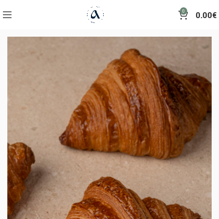
0
0.00
€