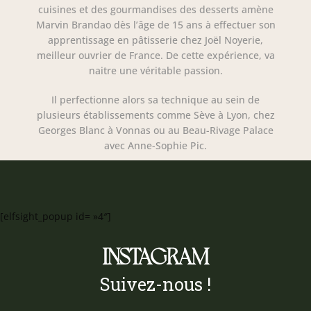
cuisines et des gourmandises des desserts amène
Marvin Brandao dès l’âge de 15 ans à effectuer son
apprentissage en pâtisserie chez Joël Noyerie,
meilleur ouvrier de France. De cette expérience, va
naitre une véritable passion.
Il perfectionne alors sa technique au sein de
plusieurs établissements comme Sève à Lyon, chez
Georges Blanc à Vonnas ou au Beau-Rivage Palace
avec Anne-Sophie Pic.
[elfsight_popup id= »4″]
INSTAGRAM
Suivez-nous !