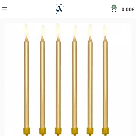
0
0.00
€